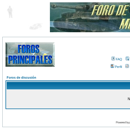
FAQ
Perfil
Foros de discusión
N
Powered by