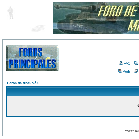
FAQ
Perfil
Foros de discusión
N
Powered by