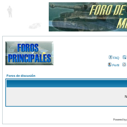
FAQ
Perfil
Foros de discusión
N
Powered by