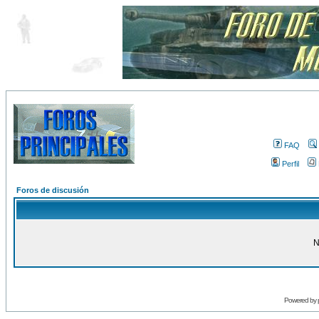
FAQ
Perfil
Foros de discusión
N
Powered by