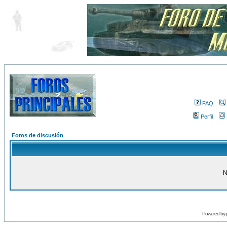
FAQ
Perfil
Foros de discusión
N
Powered by