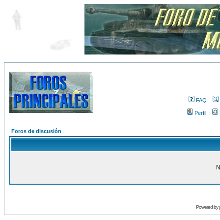
FAQ
Perfil
Foros de discusión
N
Powered by