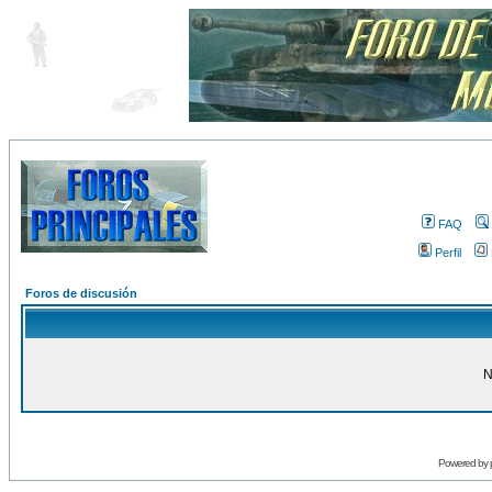
FAQ
Perfil
Foros de discusión
N
Powered by