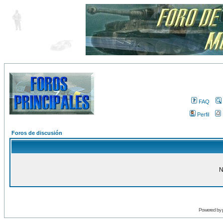
FAQ
Perfil
Foros de discusión
N
Powered by