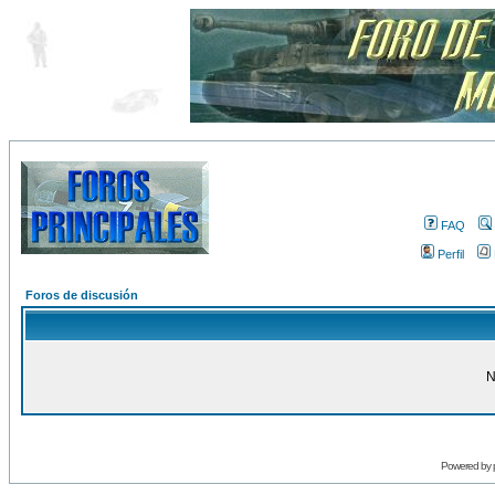
FAQ
Perfil
Foros de discusión
N
Powered by