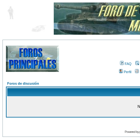
FAQ
Perfil
Foros de discusión
N
Powered by