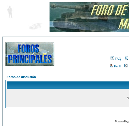
FAQ
Perfil
Foros de discusión
N
Powered by