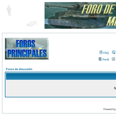
FAQ
Perfil
Foros de discusión
N
Powered by