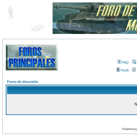
FAQ
Perfil
Foros de discusión
N
Powered by