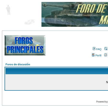
FAQ
Perfil
Foros de discusión
N
Powered by