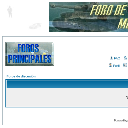
FAQ
Perfil
Foros de discusión
N
Powered by