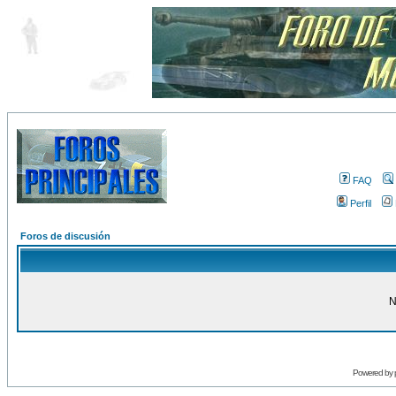
FAQ
Perfil
Foros de discusión
N
Powered by