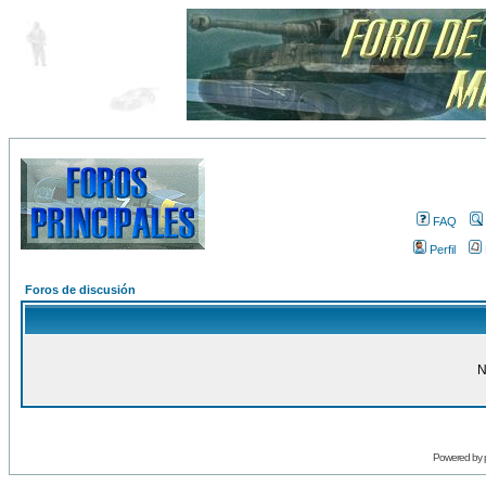
FAQ
Perfil
Foros de discusión
N
Powered by