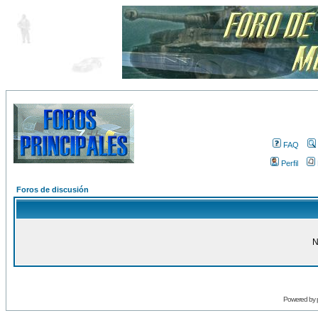
FAQ
Perfil
Foros de discusión
N
Powered by