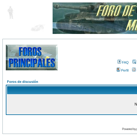
FAQ
Perfil
Foros de discusión
N
Powered by