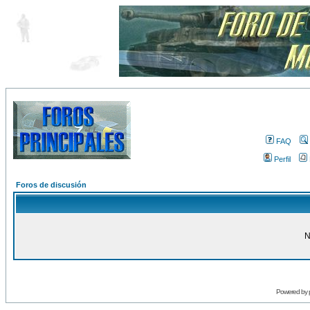
FAQ
Perfil
Foros de discusión
N
Powered by