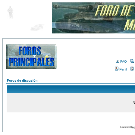
FAQ
Perfil
Foros de discusión
N
Powered by