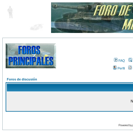
FAQ
Perfil
Foros de discusión
N
Powered by