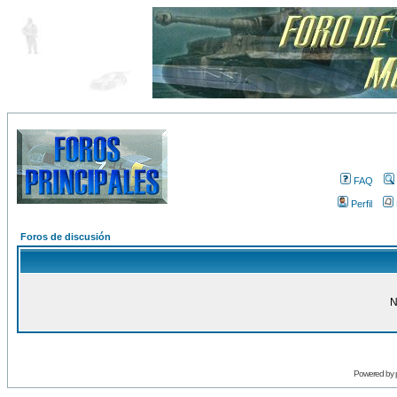
FAQ
Perfil
Foros de discusión
N
Powered by