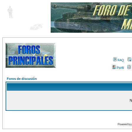
FAQ
Perfil
Foros de discusión
N
Powered by