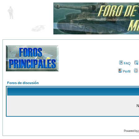
FAQ
Perfil
Foros de discusión
N
Powered by