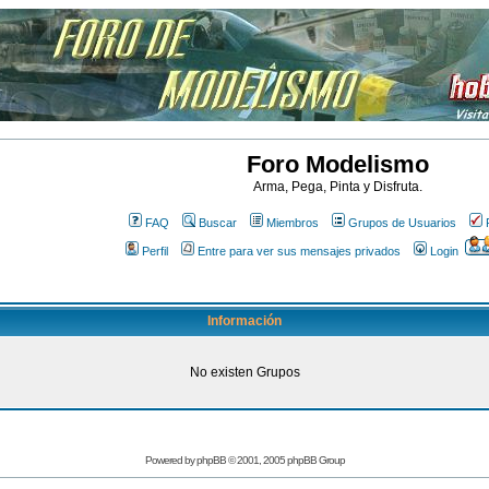
Foro Modelismo
Arma, Pega, Pinta y Disfruta.
FAQ
Buscar
Miembros
Grupos de Usuarios
Perfil
Entre para ver sus mensajes privados
Login
Información
No existen Grupos
Powered by
phpBB
© 2001, 2005 phpBB Group