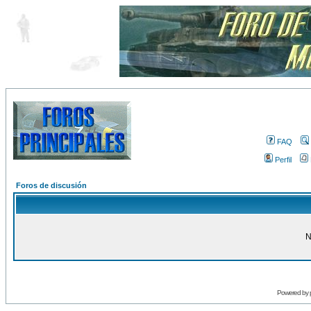
FAQ
Perfil
Foros de discusión
N
Powered by