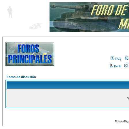
FAQ
Perfil
Foros de discusión
N
Powered by