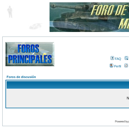
FAQ
Perfil
Foros de discusión
N
Powered by