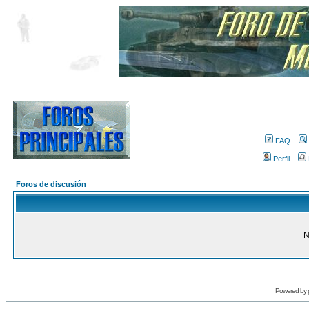
FAQ
Perfil
Foros de discusión
N
Powered by