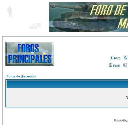
FAQ
Perfil
Foros de discusión
N
Powered by