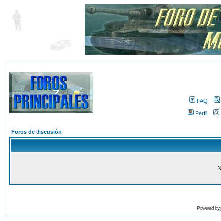
FAQ
Perfil
Foros de discusión
N
Powered by