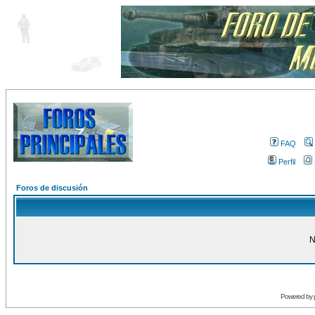
FAQ
Perfil
Foros de discusión
N
Powered by