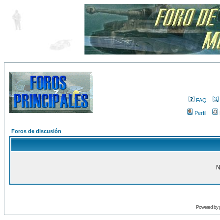
FAQ
Perfil
Foros de discusión
N
Powered by