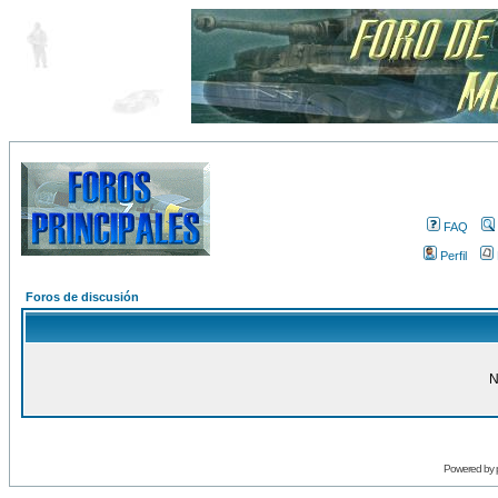
FAQ
Perfil
Foros de discusión
N
Powered by