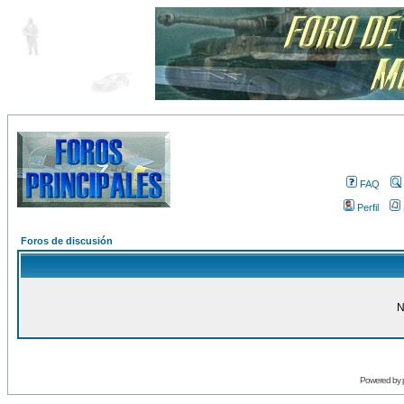
FAQ
Perfil
Foros de discusión
N
Powered by