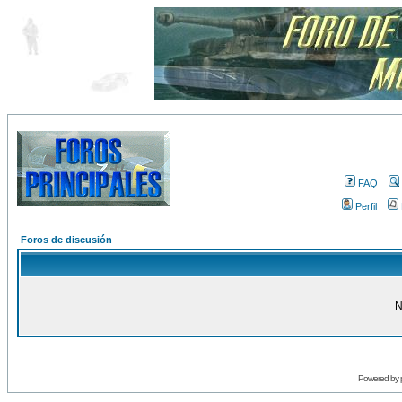
FAQ
Perfil
Foros de discusión
N
Powered by