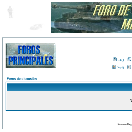
FAQ
Perfil
Foros de discusión
N
Powered by