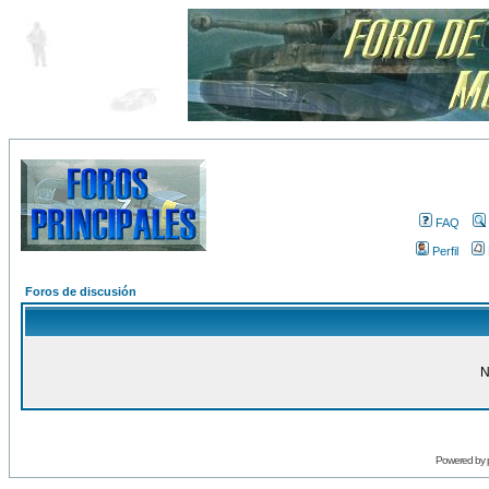
FAQ
Perfil
Foros de discusión
N
Powered by