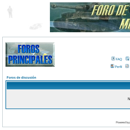
FAQ
Perfil
Foros de discusión
N
Powered by