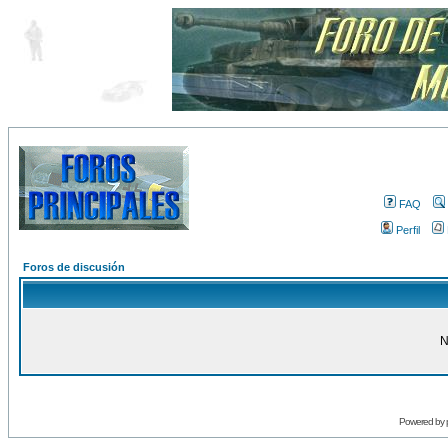
FAQ
Perfil
Foros de discusión
N
Powered by