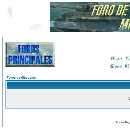
FAQ
Perfil
Foros de discusión
N
Powered by