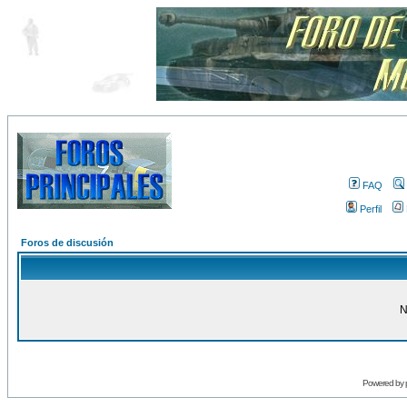
FAQ
Perfil
Foros de discusión
N
Powered by