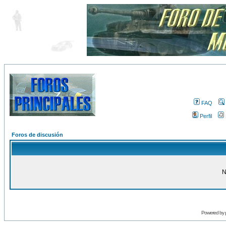
FAQ
Perfil
Foros de discusión
N
Powered by