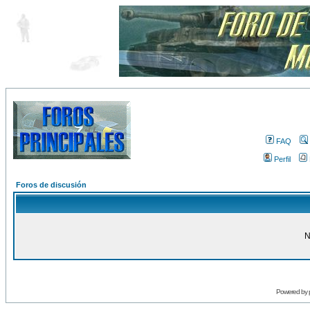
FAQ
Perfil
Foros de discusión
N
Powered by