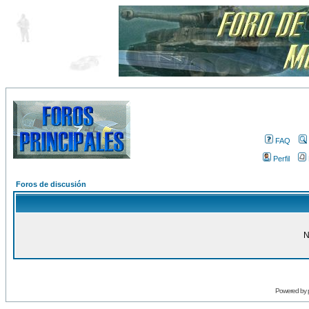
FAQ
Perfil
Foros de discusión
N
Powered by