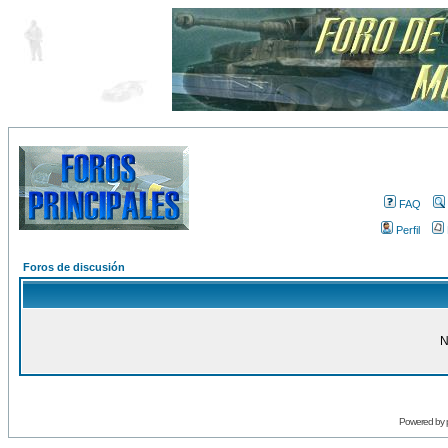
FAQ
Perfil
Foros de discusión
N
Powered by