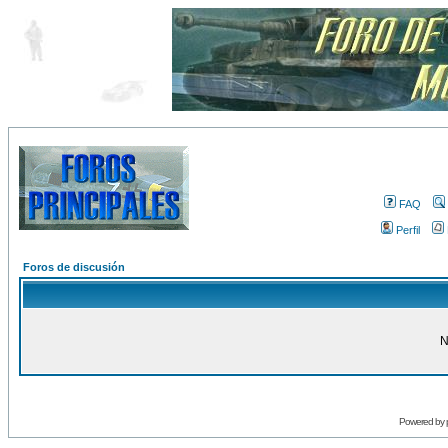
FAQ
Perfil
Foros de discusión
N
Powered by