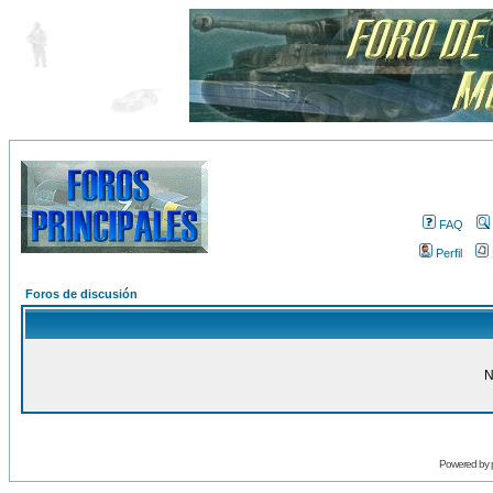
FAQ
Perfil
Foros de discusión
N
Powered by