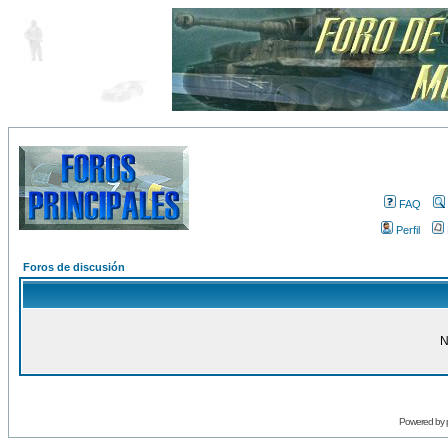
FAQ
Perfil
Foros de discusión
N
Powered by